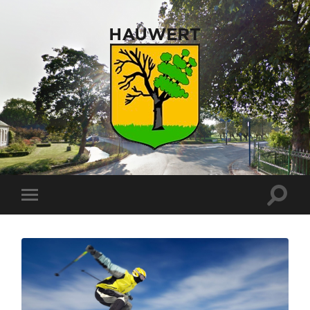
Toggle
Toggle
zoekve
mobiel
menu