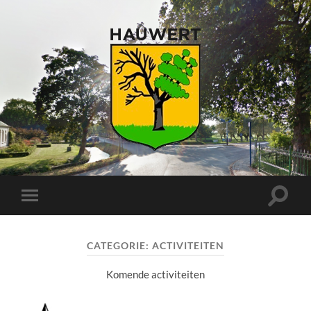
Toggle
Toggle
zoekve
mobiel
menu
CATEGORIE:
ACTIVITEITEN
Komende activiteiten